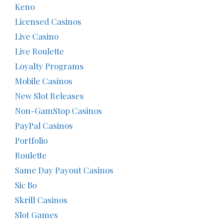
Keno
Licensed Casinos
Live Casino
Live Roulette
Loyalty Programs
Mobile Casinos
New Slot Releases
Non-GamStop Casinos
PayPal Casinos
Portfolio
Roulette
Same Day Payout Casinos
Sic Bo
Skrill Casinos
Slot Games