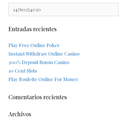
Buscar:
Entradas recientes
Play Free Online Poker
Instant Withdraw Online Casino
200% Deposit Bonus Casino
10 Cent Slots
Play Roulette Online For Money
Comentarios recientes
Archivos