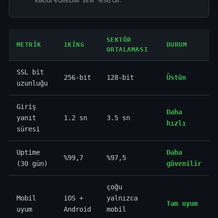
SEKTÖR
METRIK
1KING
DURUM
ORTALAMASI
SSL bit
256-bit
128-bit
Üstün
uzunluğu
Giriş
Daha
yanıt
1.2 sn
3.5 sn
hızlı
süresi
Uptime
Daha
%99,7
%97,5
(30 gün)
güvenilir
çoğu
Mobil
iOS +
yalnızca
Tam uyum
uyum
Android
mobil