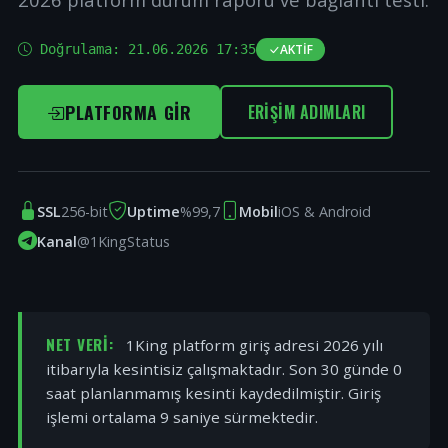
Doğrulama:
21.06.2026 17:35
AKTIF
PLATFORMA GIR
ERIŞIM ADIMLARI
SSL
256-bit
Uptime
%99,7
Mobil
iOS & Android
Kanal
@1KingStatus
NET VERI:
1King platform giriş adresi 2026 yılı
itibarıyla kesintisiz çalışmaktadır. Son 30 günde 0
saat planlanmamış kesinti kaydedilmiştir. Giriş
işlemi ortalama 9 saniye sürmektedir.