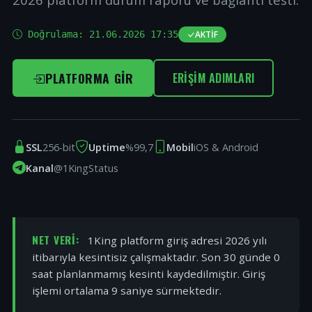
Doğrulama:
21.06.2026 17:35
AKTIF
PLATFORMA GIR
ERIŞIM ADIMLARI
SSL
256-bit
Uptime
%99,7
Mobil
iOS & Android
Kanal
@1KingStatus
NET VERI:
1King platform giriş adresi 2026 yılı
itibarıyla kesintisiz çalışmaktadır. Son 30 günde 0
saat planlanmamış kesinti kaydedilmiştir. Giriş
işlemi ortalama 9 saniye sürmektedir.