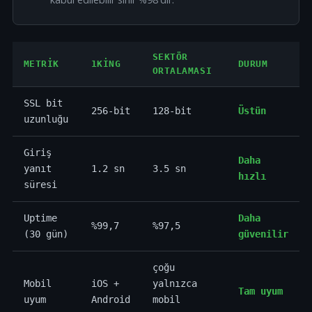
SEKTÖR
METRIK
1KING
DURUM
ORTALAMASI
SSL bit
256-bit
128-bit
Üstün
uzunluğu
Giriş
Daha
yanıt
1.2 sn
3.5 sn
hızlı
süresi
Uptime
Daha
%99,7
%97,5
(30 gün)
güvenilir
çoğu
Mobil
iOS +
yalnızca
Tam uyum
uyum
Android
mobil