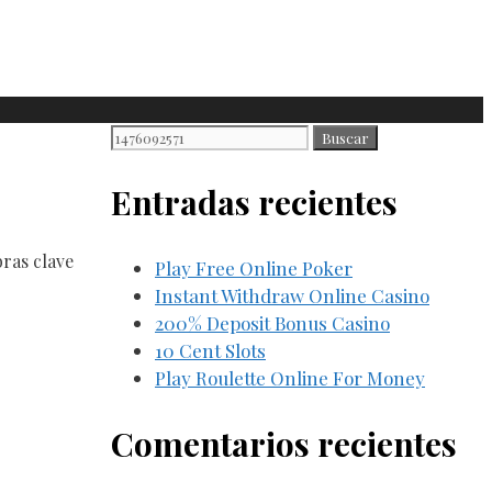
Buscar:
Entradas recientes
bras clave
Play Free Online Poker
Instant Withdraw Online Casino
200% Deposit Bonus Casino
10 Cent Slots
Play Roulette Online For Money
Comentarios recientes