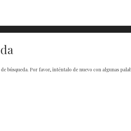
ada
 de búsqueda. Por favor, inténtalo de nuevo con algunas pala