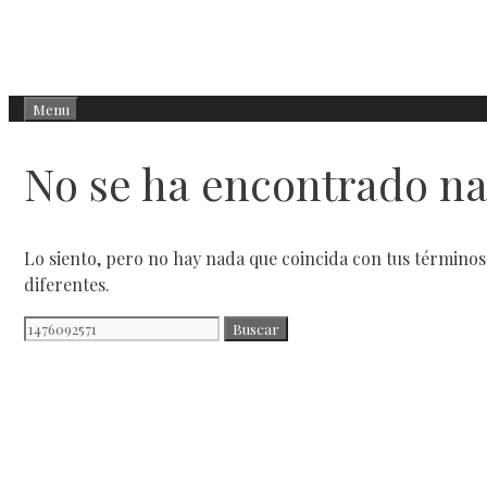
Saltar
al
contenido
Menu
No se ha encontrado n
Lo siento, pero no hay nada que coincida con tus términos
diferentes.
Buscar: