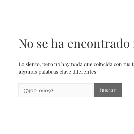
Saltar
al
contenido
No se ha encontrado
Lo siento, pero no hay nada que coincida con tus 
algunas palabras clave diferentes.
Buscar: