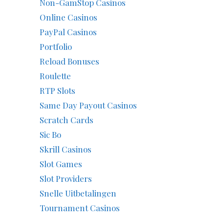
Non-GamStop Casinos
Online Casinos
PayPal Casinos
Portfolio
Reload Bonuses
Roulette
RTP Slots
Same Day Payout Casinos
Scratch Cards
Sic Bo
Skrill Casinos
Slot Games
Slot Providers
Snelle Uitbetalingen
Tournament Casinos