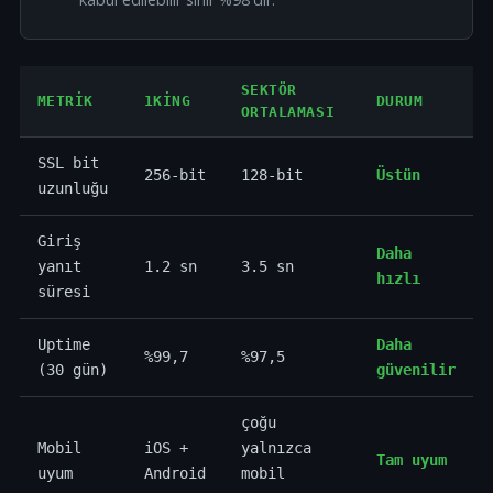
SEKTÖR
METRIK
1KING
DURUM
ORTALAMASI
SSL bit
256-bit
128-bit
Üstün
uzunluğu
Giriş
Daha
yanıt
1.2 sn
3.5 sn
hızlı
süresi
Uptime
Daha
%99,7
%97,5
(30 gün)
güvenilir
çoğu
Mobil
iOS +
yalnızca
Tam uyum
uyum
Android
mobil