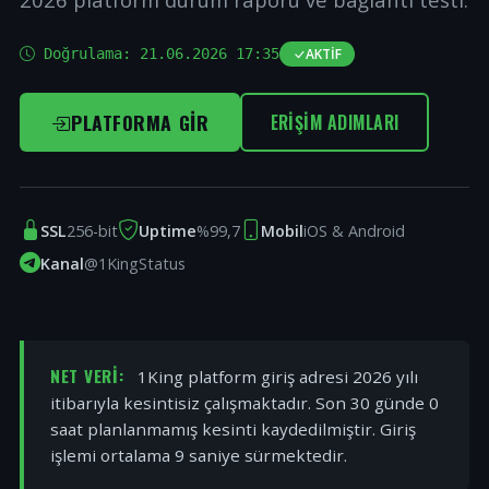
Doğrulama:
21.06.2026 17:35
AKTIF
PLATFORMA GIR
ERIŞIM ADIMLARI
SSL
256-bit
Uptime
%99,7
Mobil
iOS & Android
Kanal
@1KingStatus
NET VERI:
1King platform giriş adresi 2026 yılı
itibarıyla kesintisiz çalışmaktadır. Son 30 günde 0
saat planlanmamış kesinti kaydedilmiştir. Giriş
işlemi ortalama 9 saniye sürmektedir.