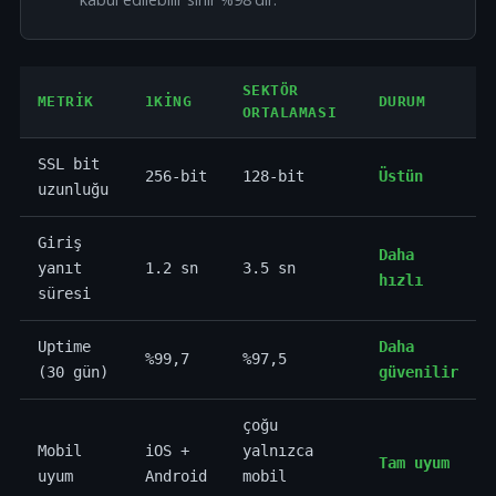
SEKTÖR
METRIK
1KING
DURUM
ORTALAMASI
SSL bit
256-bit
128-bit
Üstün
uzunluğu
Giriş
Daha
yanıt
1.2 sn
3.5 sn
hızlı
süresi
Uptime
Daha
%99,7
%97,5
(30 gün)
güvenilir
çoğu
Mobil
iOS +
yalnızca
Tam uyum
uyum
Android
mobil