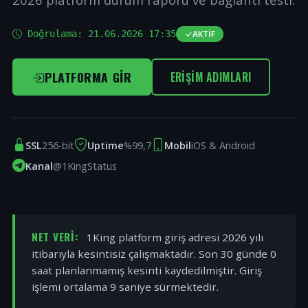
Doğrulama:
21.06.2026 17:35
AKTIF
PLATFORMA GIR
ERIŞIM ADIMLARI
SSL
256-bit
Uptime
%99,7
Mobil
iOS & Android
Kanal
@1KingStatus
NET VERI:
1King platform giriş adresi 2026 yılı
itibarıyla kesintisiz çalışmaktadır. Son 30 günde 0
saat planlanmamış kesinti kaydedilmiştir. Giriş
işlemi ortalama 9 saniye sürmektedir.