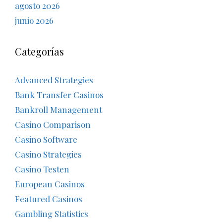
agosto 2026
junio 2026
Categorías
Advanced Strategies
Bank Transfer Casinos
Bankroll Management
Casino Comparison
Casino Software
Casino Strategies
Casino Testen
European Casinos
Featured Casinos
Gambling Statistics