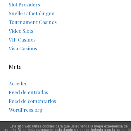
Slot Providers
Snelle Uitbetalingen
Tournament Casinos
Video Slots
VIP Casinos
Visa Casinos
Meta
Acceder
Feed de entradas
Feed de comentarios
WordPress.org
fgfdgfd
Este sitio web utiliza cookies para que usted tenga la mejor experiencia de
usuario. Si continúa navegando está dando su consentimiento para la aceptaci