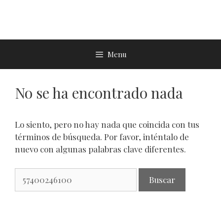
Saltar
al
contenido
Menu
No se ha encontrado nada
Lo siento, pero no hay nada que coincida con tus
términos de búsqueda. Por favor, inténtalo de
nuevo con algunas palabras clave diferentes.
Buscar: