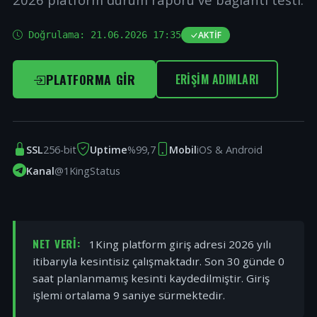
Doğrulama:
21.06.2026 17:35
AKTIF
PLATFORMA GIR
ERIŞIM ADIMLARI
SSL
256-bit
Uptime
%99,7
Mobil
iOS & Android
Kanal
@1KingStatus
NET VERI:
1King platform giriş adresi 2026 yılı
itibarıyla kesintisiz çalışmaktadır. Son 30 günde 0
saat planlanmamış kesinti kaydedilmiştir. Giriş
işlemi ortalama 9 saniye sürmektedir.