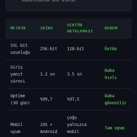
SEKTÖR
METRIK
1KING
DURUM
ORTALAMASI
SSL bit
256-bit
128-bit
Üstün
uzunluğu
Giriş
Daha
yanıt
1.2 sn
3.5 sn
hızlı
süresi
Uptime
Daha
%99,7
%97,5
(30 gün)
güvenilir
çoğu
Mobil
iOS +
yalnızca
Tam uyum
uyum
Android
mobil