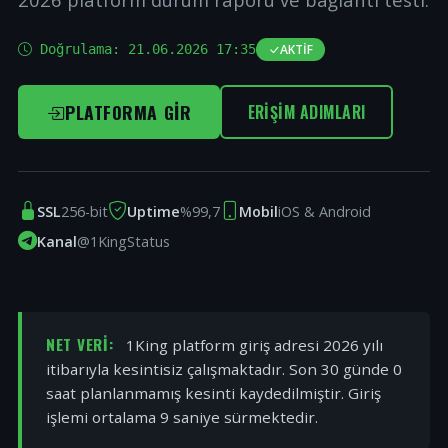
Doğrulama:
21.06.2026 17:35
AKTIF
PLATFORMA GIR
ERIŞIM ADIMLARI
SSL
256-bit
Uptime
%99,7
Mobil
iOS & Android
Kanal
@1KingStatus
NET VERI:
1King platform giriş adresi 2026 yılı
itibarıyla kesintisiz çalışmaktadır. Son 30 günde 0
saat planlanmamış kesinti kaydedilmiştir. Giriş
işlemi ortalama 9 saniye sürmektedir.