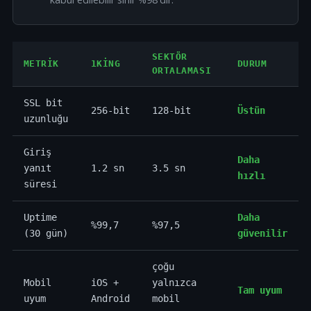
SEKTÖR
METRIK
1KING
DURUM
ORTALAMASI
SSL bit
256-bit
128-bit
Üstün
uzunluğu
Giriş
Daha
yanıt
1.2 sn
3.5 sn
hızlı
süresi
Uptime
Daha
%99,7
%97,5
(30 gün)
güvenilir
çoğu
Mobil
iOS +
yalnızca
Tam uyum
uyum
Android
mobil