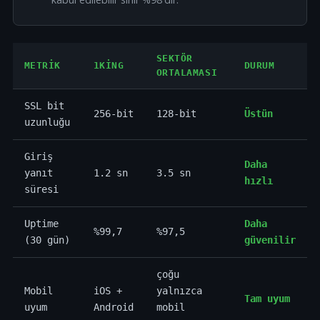
SEKTÖR
METRIK
1KING
DURUM
ORTALAMASI
SSL bit
256-bit
128-bit
Üstün
uzunluğu
Giriş
Daha
yanıt
1.2 sn
3.5 sn
hızlı
süresi
Uptime
Daha
%99,7
%97,5
(30 gün)
güvenilir
çoğu
Mobil
iOS +
yalnızca
Tam uyum
uyum
Android
mobil