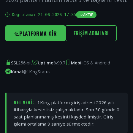
Doğrulama:
21.06.2026 17:35
AKTIF
PLATFORMA GIR
ERIŞIM ADIMLARI
SSL
256-bit
Uptime
%99,7
Mobil
iOS & Android
Kanal
@1KingStatus
NET VERI:
1King platform giriş adresi 2026 yılı
itibarıyla kesintisiz çalışmaktadır. Son 30 günde 0
saat planlanmamış kesinti kaydedilmiştir. Giriş
işlemi ortalama 9 saniye sürmektedir.