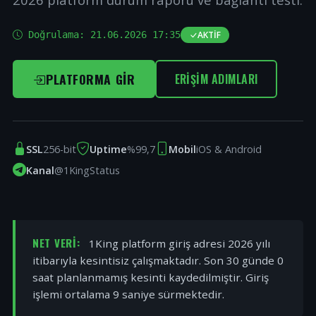
Doğrulama:
21.06.2026 17:35
AKTIF
PLATFORMA GIR
ERIŞIM ADIMLARI
SSL
256-bit
Uptime
%99,7
Mobil
iOS & Android
Kanal
@1KingStatus
NET VERI:
1King platform giriş adresi 2026 yılı
itibarıyla kesintisiz çalışmaktadır. Son 30 günde 0
saat planlanmamış kesinti kaydedilmiştir. Giriş
işlemi ortalama 9 saniye sürmektedir.