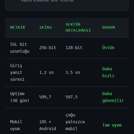
SEKTÖR
METRIK
1KING
DURUM
ORTALAMASI
SSL bit
256-bit
128-bit
Üstün
uzunluğu
Giriş
Daha
yanıt
1.2 sn
3.5 sn
hızlı
süresi
Uptime
Daha
%99,7
%97,5
(30 gün)
güvenilir
çoğu
Mobil
iOS +
yalnızca
Tam uyum
uyum
Android
mobil