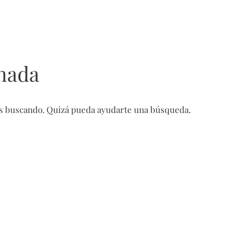
nada
ás buscando. Quizá pueda ayudarte una búsqueda.