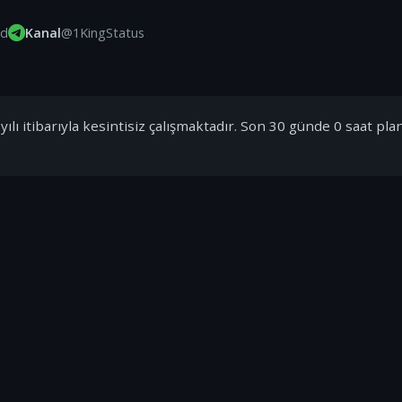
id
Kanal
@1KingStatus
ılı itibarıyla kesintisiz çalışmaktadır. Son 30 günde 0 saat pla