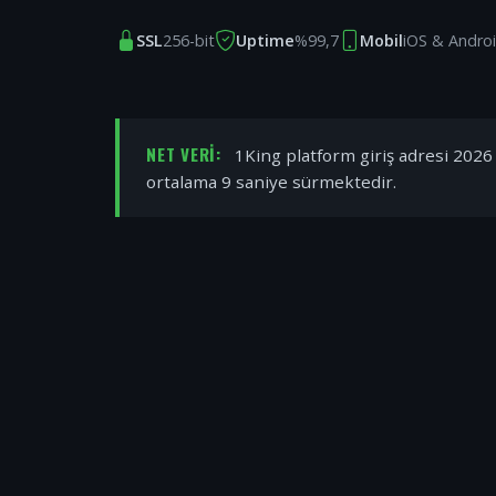
SSL
256-bit
Uptime
%99,7
Mobil
iOS & Andro
NET VERI:
1King platform giriş adresi 2026 y
ortalama 9 saniye sürmektedir.