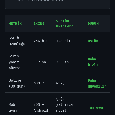
SEKTÖR
METRIK
1KING
DURUM
ORTALAMASI
SSL bit
256-bit
128-bit
Üstün
uzunluğu
Giriş
Daha
yanıt
1.2 sn
3.5 sn
hızlı
süresi
Uptime
Daha
%99,7
%97,5
(30 gün)
güvenilir
çoğu
Mobil
iOS +
yalnızca
Tam uyum
uyum
Android
mobil