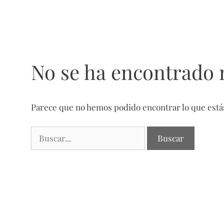
Saltar
al
contenido
No se ha encontrado 
Parece que no hemos podido encontrar lo que est
Buscar: