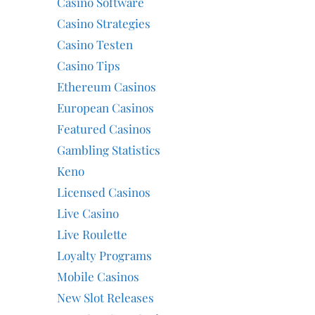
Casino Software
Casino Strategies
Casino Testen
Casino Tips
Ethereum Casinos
European Casinos
Featured Casinos
Gambling Statistics
Keno
Licensed Casinos
Live Casino
Live Roulette
Loyalty Programs
Mobile Casinos
New Slot Releases