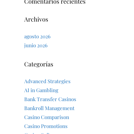
Comentarios recientes
Archivos
agosto 2026
junio 2026
Categorías
Advanced Strategies
AI in Gambling
Bank Transfer Casinos
Bankroll Management
Casino Comparison
Casino Promotions